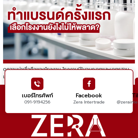
ดูความน่าเชื่อถือของโรงงาน โรงงานมีใบอนุญาตและมาตรฐาน
เช่น GMP / ISO มีหน้าร้านหรือสถานที่จริงให้เข้าชม
เบอร์โทรศัพท์
Facebook
T
091-9194256
Zera Intertrade
@zerainter