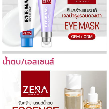
น้ำตบ/เอสเซนส์